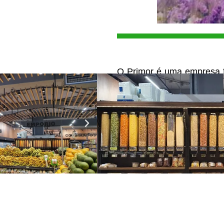
O Primor é uma empresa f
de extrema qualidade, 
preocupação em cuidar d
lojas ofertam aos nossos
rotisseria, pizzaria, 
utilizando em sua produção