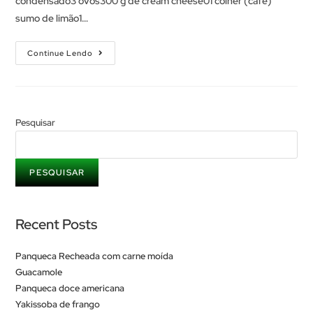
condensado3 ovos300 g de cream cheese01 colher (café)
sumo de limão1…
Continue Lendo
Pesquisar
PESQUISAR
Recent Posts
Panqueca Recheada com carne moída
Guacamole
Panqueca doce americana
Yakissoba de frango